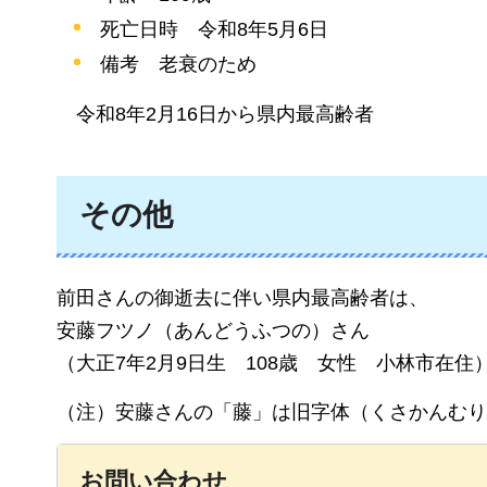
死亡日時
令
和8年5月6日
備考
老衰のため
令和8年2月16日から県内最高齢者
その他
前田さんの御逝去に伴い県内最高齢者は、
安藤フツノ（あんどうふつの）さん
（大正7年2月9日生
108
歳
女
性
小林市在住
（注）安藤さんの「藤」は旧字体（くさかんむり
お問い合わせ