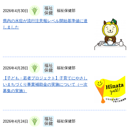
福祉保健部
2026年4月30日
県内の水痘が流行注意報レベル開始基準値に達
しました
福祉保健部
2026年4月28日
【子ども・若者プロジェクト】子育てにやさし
いまちづくり事業補助金の実施について（一次
募集の実施）
福祉保健部
2026年4月24日