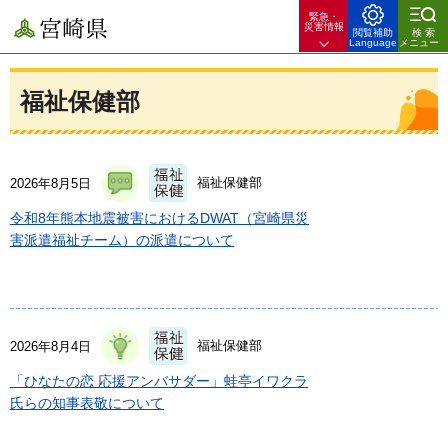
緊急・
宮崎県
災害情報
閲覧補助
検索
Language
メニュー
福祉保健部
福祉保健部
2026年8月5日
令和8年熊本地震被害におけるDWAT（宮崎県災
害派遣福祉チーム）の派遣について
福祉保健部
2026年8月4日
「ひなたの恋 応援アンバサダー」蛙亭イワクラ
氏らの知事表敬について