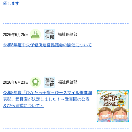
催します
福祉保健部
2026年6月25日
令和8年度中央保健所運営協議会の開催について
福祉保健部
2026年6月23日
令和8年度「ひなたっ子歯っぴースマイル推進園
表彰」受賞園が決定しました！～受賞園の公表
及び伝達式について～