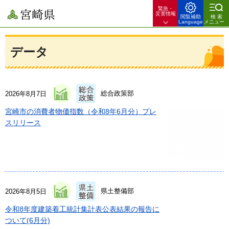
緊急・
宮崎県
災害情報
閲覧補助
検索
Language
メニュー
データ
総合政策部
2026年8月7日
宮崎市の消費者物価指数（令和8年6月分）プレ
スリリース
県土整備部
2026年8月5日
令和8年度建築着工統計集計表公表結果の報告に
ついて(6月分)