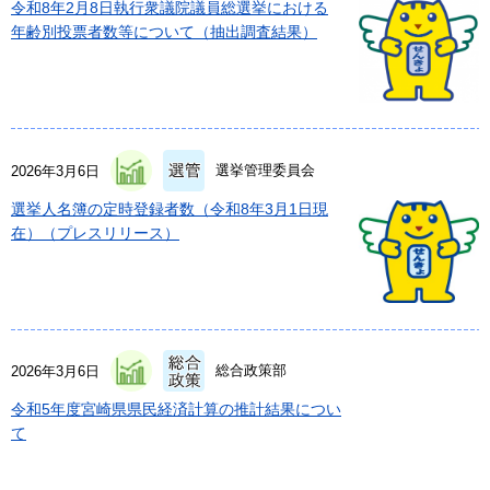
令和8年2月8日執行衆議院議員総選挙における
年齢別投票者数等について（抽出調査結果）
選挙管理委員会
2026年3月6日
選挙人名簿の定時登録者数（令和8年3月1日現
在）（プレスリリース）
総合政策部
2026年3月6日
令和5年度宮崎県県民経済計算の推計結果につい
て