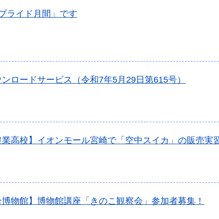
「プライド月間」です
ンロードサービス（令和7年5月29日第615号）
農業高校】イオンモール宮崎で「空中スイカ」の販売実
合博物館】博物館講座「きのこ観察会」参加者募集！