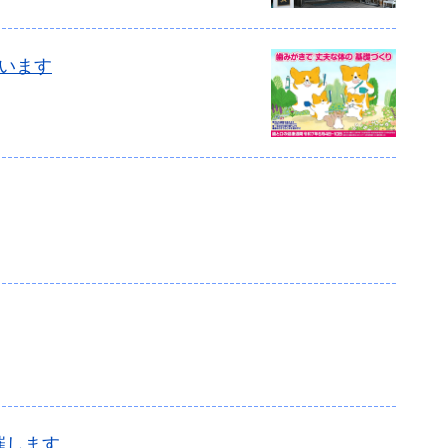
います
催します