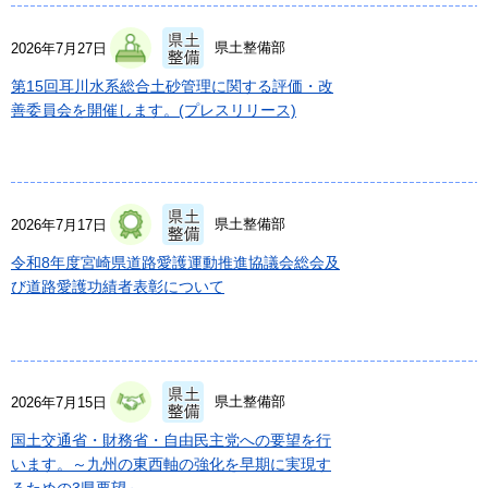
県土整備部
2026年7月27日
第15回耳川水系総合土砂管理に関する評価・改
善委員会を開催します。(プレスリリース)
県土整備部
2026年7月17日
令和8年度宮崎県道路愛護運動推進協議会総会及
び道路愛護功績者表彰について
県土整備部
2026年7月15日
国土交通省・財務省・自由民主党への要望を行
います。～九州の東西軸の強化を早期に実現す
るための3県要望～