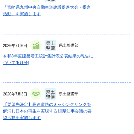
「宮崎県九州中央自動車道建設促進大会・提言
活動」を実施します
県土整備部
2026年7月6日
令和8年度建築着工統計集計表公表結果の報告に
ついて(5月分)
県土整備部
2026年7月3日
【要望先決定】高速道路のミッシングリンクを
解消し日本の再生を実現する10県知事会議の要
望活動を実施します