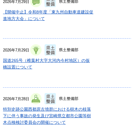
県土整備部
2026年7月29日
【開催中止】令和8年度「東九州自動車道建設促
進地方大会」について
県土整備部
2026年7月29日
国道265号（椎葉村大字大河内今村地区）の仮
橋設置について
県土整備部
2026年7月28日
特別史跡公園西都原古墳群における樹木の枝落
下に伴う事故の発生及び宮崎県立都市公園等樹
木点検検討委員会の開催について