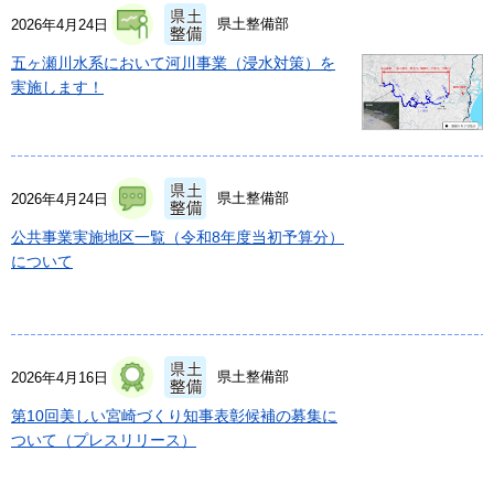
県土整備部
2026年4月24日
五ヶ瀬川水系において河川事業（浸水対策）を
実施します！
県土整備部
2026年4月24日
公共事業実施地区一覧（令和8年度当初予算分）
について
県土整備部
2026年4月16日
第10回美しい宮崎づくり知事表彰候補の募集に
ついて（プレスリリース）