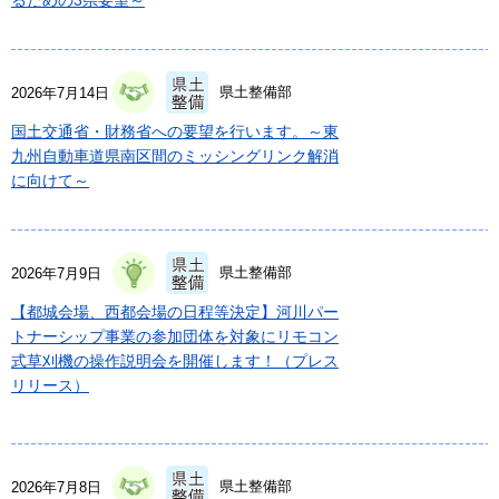
県土整備部
2026年7月14日
国土交通省・財務省への要望を行います。～東
九州自動車道県南区間のミッシングリンク解消
に向けて～
県土整備部
2026年7月9日
【都城会場、西都会場の日程等決定】河川パー
トナーシップ事業の参加団体を対象にリモコン
式草刈機の操作説明会を開催します！（プレス
リリース）
県土整備部
2026年7月8日