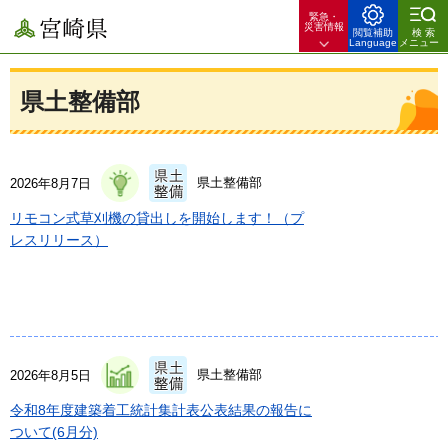
緊急・
宮崎県
災害情報
閲覧補助
検索
Language
メニュー
県土整備部
県土整備部
2026年8月7日
リモコン式草刈機の貸出しを開始します！（プ
レスリリース）
県土整備部
2026年8月5日
令和8年度建築着工統計集計表公表結果の報告に
ついて(6月分)