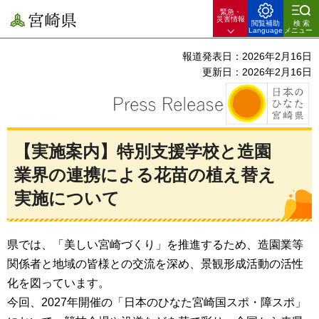
緊急・
宮崎県
災害情報
閲覧補助
検索
Language
メニュー
報道発表日：2026年2月16日
更新日：2026年2月16日
【実施案内】特別支援学校と造園
業界の連携による花苗の植え替え
実施について
県では、「美しい宮崎づくり」を推進するため、造園業等
関係者と地域の皆様との交流を深め、景観形成活動の活性
化を図っています。
今回、2027年開催の「日本のひなた宮崎国スポ・障スポ」