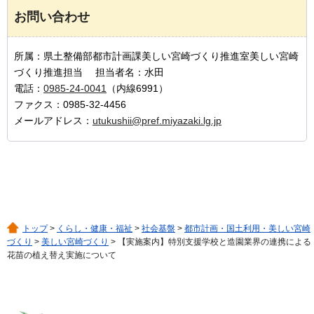
お問い合わせ
所属：県土整備部都市計画課美しい宮崎づくり推進室美しい宮崎
づくり推進担当 担当者名：水田
電話：
0985-24-0041
（内線6991）
ファクス：0985-32-4456
メールアドレス：
utukushii@pref.miyazaki.lg.jp
トップ
>
くらし・健康・福祉
>
社会基盤
>
都市計画・国土利用・美しい宮崎
づくり
>
美しい宮崎づくり
> 【実施案内】特別支援学校と造園業界の連携による
花苗の植え替え実施について