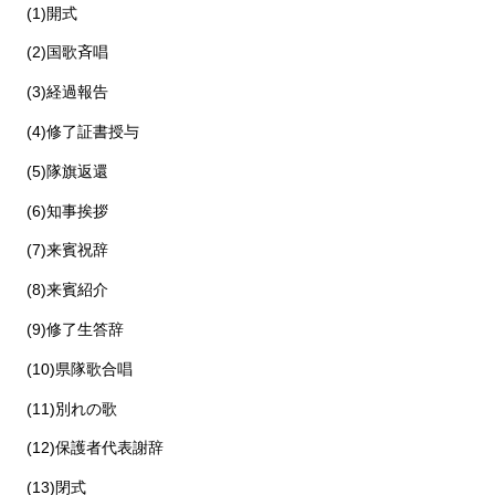
(1)開式
(2)国歌斉唱
(3)経過報告
(4)修了証書授与
(5)隊旗返還
(6)知事挨拶
(7)来賓祝辞
(8)来賓紹介
(9)修了生答辞
(10)県隊歌合唱
(11)別れの歌
(12)保護者代表謝辞
(13)閉式