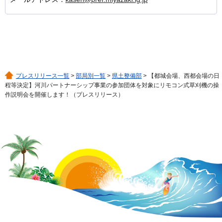
プレスリリース一覧
>
部局別一覧
>
県土整備部
> 【都城会場、西都会場の日
程等決定】河川パートナーシップ事業の参加団体を対象にリモコン式草刈機の操
作説明会を開催します！（プレスリリース）