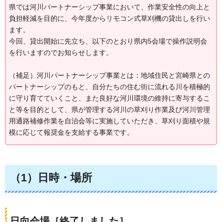
県では河川パートナーシップ事業において、作業安全性の向上と
負担軽減を⽬的に、今年度からリモコン式草刈機の貸出しを行い
ます。
今回、貸出開始に先立ち、以下のとおり県内5会場で操作説明会
を⾏いますのでお知らせします。
（補足）河川パートナーシップ事業とは：地域住民と宮崎県との
パートナーシップのもと、自分たちの住む街に流れる川を積極的
に守り育てていくこと、また良好な河川環境の維持に寄与するこ
と等を目的として、県が管理する河川の草刈り作業及び河川管理
用通路補修作業を自治会等に実施していただき、草刈り面積や規
模に応じて報奨金を支給する事業です。
（1）日時・場所
日向会場［終了しました］