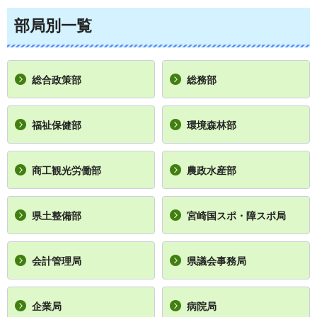
部局別一覧
総合政策部
総務部
福祉保健部
環境森林部
商工観光労働部
農政水産部
県土整備部
宮崎国スポ・障スポ局
会計管理局
県議会事務局
企業局
病院局