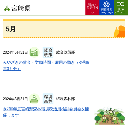
緊急・
宮崎県
災害情報
閲覧補助
検索
Language
メニュー
5月
総合政策部
2024年5月31日
みやざきの賃金・労働時間・雇用の動き（令和6
年3月分）
環境森林部
2024年5月31日
令和6年度宮崎県森林環境税活用検討委員会を開
催します