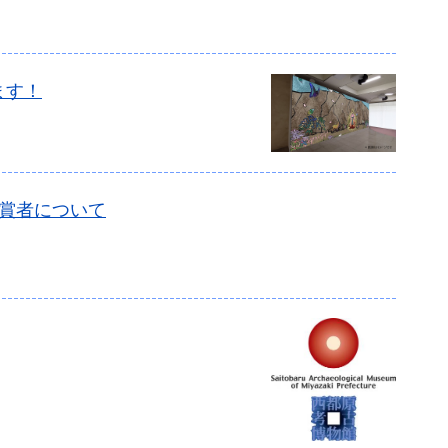
ます！
賞者について