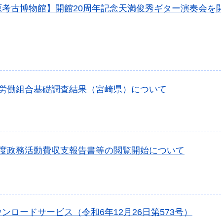
原考古博物館】開館20周年記念天満俊秀ギター演奏会を
年労働組合基礎調査結果（宮崎県）について
年度政務活動費収支報告書等の閲覧開始について
ンロードサービス（令和6年12月26日第573号）