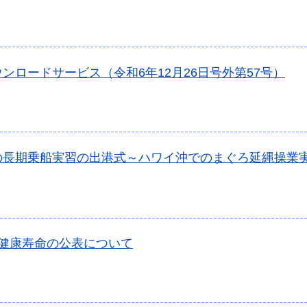
ンロードサービス（令和6年12月26日号外第57号）
の長期乗船実習の出港式～ハワイ沖でのまぐろ延縄操業
年健康寿命の公表について