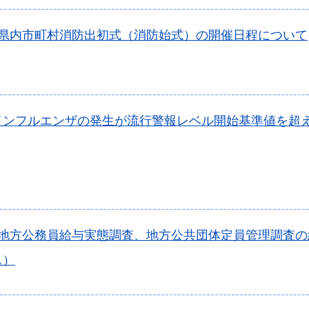
年県内市町村消防出初式（消防始式）の開催日程について
インフルエンザの発生が流行警報レベル開始基準値を超
年地方公務員給与実態調査、地方公共団体定員管理調査
ス）