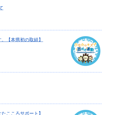
て
す。【本県初の取組】
なたこころサポート】