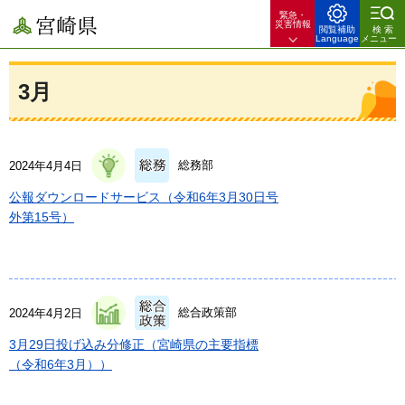
緊急・
宮崎県
災害情報
閲覧補助
検索
Language
メニュー
3月
総務部
2024年4月4日
公報ダウンロードサービス（令和6年3月30日号
外第15号）
総合政策部
2024年4月2日
3月29日投げ込み分修正（宮崎県の主要指標
（令和6年3月））