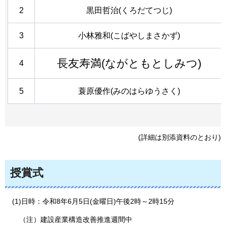
2
黒田哲治(くろだてつじ)
3
小林雅和(こばやしまさかず)
長友寿満(ながともとしみつ)
4
5
蓑原優作(みのはらゆうさく)
(詳細は別添資料のとおり)
授賞式
(1)日時：令和8年6月5日(金曜日)午後2時～2時15分
（注）
建設産業構造改善推進週間中