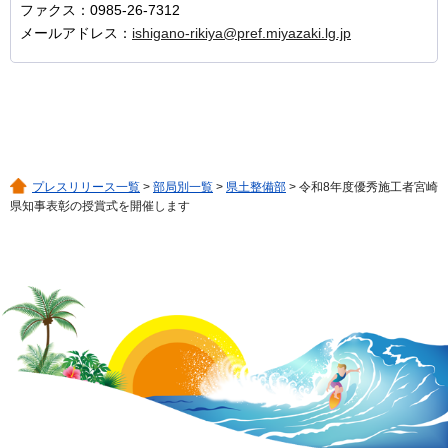
ファクス：0985-26-7312
メールアドレス：
ishigano-rikiya@pref.miyazaki.lg.jp
プレスリリース一覧
>
部局別一覧
>
県土整備部
> 令和8年度優秀施工者宮崎
県知事表彰の授賞式を開催します