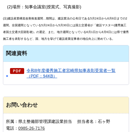
(2)場所：知事会議室(授賞式、写真撮影)
(注)建設産業構造改善推進週間…期間は、建設業法の公布日である5月24日から6月6日までの2
週間。全国週間となっている5月24日から5月30日には国土交通省が「建設マスター(優秀施工
者国土交通大臣顕彰者)」の選定、また、地方週間となっている6月1日から6月6日には県で優秀
施工者を表彰するなど、国、地方を挙げて建設産業従事者の地位向上に努めている。
関連資料
令和8年度優秀施工者宮崎県知事表彰受賞者一覧
（PDF：94KB）
お問い合わせ
所属：県土整備部管理課建設業担当 担当者名：石ヶ野
電話：
0985-26-7176