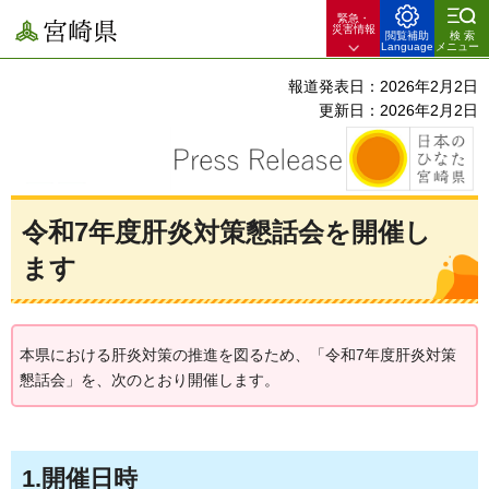
緊急・
宮崎県
災害情報
閲覧補助
検索
Language
メニュー
報道発表日：2026年2月2日
更新日：2026年2月2日
令和7年度肝炎対策懇話会を開催し
ます
本県における肝炎対策の推進を図るため、「令和7年度肝炎対策
懇話会」を、次のとおり開催します。
1.開催日時