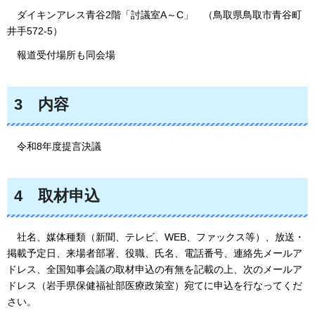
ダイキンアレス青谷2階
「討議室A～C」
（鳥取県鳥取市青谷町
井手572-5
）
報
道受付場所も同会場
3
内
容
令和8年度提言決議
4
取材申込
社
名、媒体種類（新聞、テレビ、WEB、ファックス等）、放送・
掲載予定日、来場者部署、役職、氏名、電話番号、連絡先メールア
ドレス、全国知事会議の取材申込の有無を記載の上、次のメールア
ドレス（岩手県保健福祉部医療政策室）宛てに申込を行なってくだ
さい。