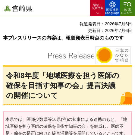
緊急・
宮崎県
災害情報
閲覧補助
検索
Language
メニュー
報道発表日：2026年7月6日
更新日：2026年7月6日
本プレスリリースの内容は、報道発表日時点のものです
令和8年度「地域医療を担う医師の
確保を目指す知事の会」提言決議
の開催について
本県では、医師少数県等16県(注)の知事による連携のもと、「地
域医療を担う医師の確保を目指す知事の会」を結成し、医師不
足・偏在の是正に向けた提言活動等を展開しているところです。