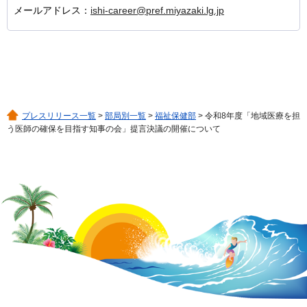
メールアドレス：
ishi-career@pref.miyazaki.lg.jp
プレスリリース一覧
>
部局別一覧
>
福祉保健部
> 令和8年度「地域医療を担
う医師の確保を目指す知事の会」提言決議の開催について