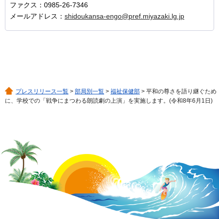
ファクス：0985-26-7346
メールアドレス：
shidoukansa-engo@pref.miyazaki.lg.jp
プレスリリース一覧
>
部局別一覧
>
福祉保健部
> 平和の尊さを語り継ぐため
に、学校での「戦争にまつわる朗読劇の上演」を実施します。(令和8年6月1日)