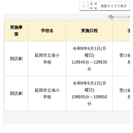
画面サイズで表示
実施事
学校名
実施日程
演
業
令和8年6月1日(月
延岡市立港小
曜日)
受け継
朗読劇
学校
11時45分～12時30
想
分
令和8年6月1日(月
曜日)
延岡市立旭小
受け継
朗読劇
学校
10時05分～10時50
想
分