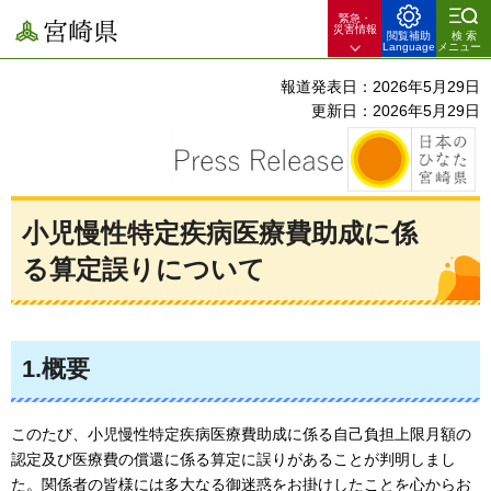
緊急・
宮崎県
災害情報
閲覧補助
検索
Language
メニュー
報道発表日：2026年5月29日
更新日：2026年5月29日
小児慢性特定疾病医療費助成に係
る算定誤りについて
1.概要
このたび、小児慢性特定疾病医療費助成に係る自己負担上限月額の
認定及び医療費の償還に係る算定に誤りがあることが判明しまし
た。関係者の皆様には多大なる御迷惑をお掛けしたことを心からお