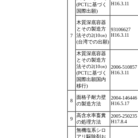
H16.3.11
(PCTに基づく
国際出願)
木質深底容器
とその製造方
93106627
H16.3.11
法その2(10㎝)
7
(台湾での出願)
木質深底容器
とその製造方
法その2(10㎝)
2006-510857
H16.3.11
(PCTに基づく
国際出願国内
移行)
面格子耐力壁
2004-146446
8
H16.5.17
の製造方法
高含水率畜糞
2005-250235
9
H17.8.4
の処理方法
無機塩系シロ
アリ駆除剤お