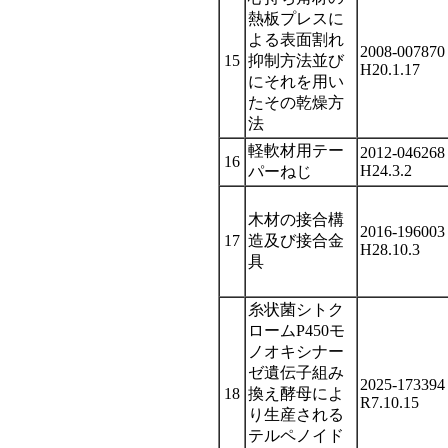
熱板プレスに
よる表面割れ
2008-007870
15
抑制方法並び
H20.1.17
にそれを用い
たその乾燥方
法
軽軟材用テー
2012-046268
16
H24.3.2
パーねじ
木材の接合構
2016-196003
17
造及び接合金
H28.10.3
具
糸状菌シトク
ロームP450モ
ノオキシナー
ゼ遺伝子組み
2025-173394
18
換え酵母によ
R7.10.15
り生産される
テルペノイド