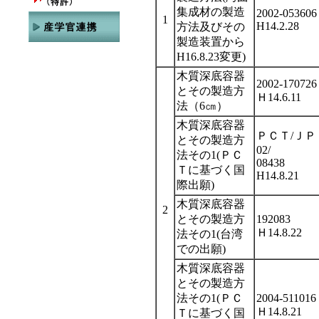
集成材の製造
2002-053606
1
H14.2.28
方法及びその
製造装置から
H16.8.23変更)
木質深底容器
2002-170726
とその製造方
Ｈ14.6.11
法（6㎝）
木質深底容器
ＰＣＴ/ＪＰ
とその製造方
02/
法その1(ＰＣ
08438
Ｔに基づく国
H14.8.21
際出願)
木質深底容器
2
とその製造方
192083
Ｈ14.8.22
法その1(台湾
での出願)
木質深底容器
とその製造方
法その1(ＰＣ
2004-511016
Ｈ14.8.21
Ｔに基づく国