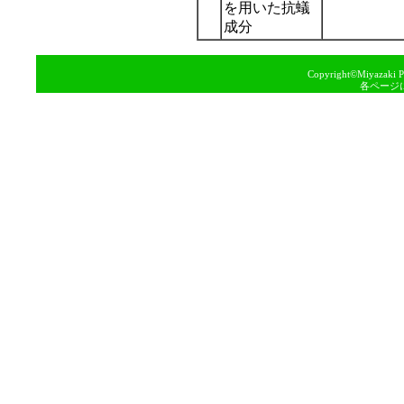
を用いた抗蟻
成分
Copyright©Miyazaki Pre
各ページ