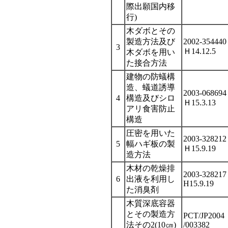
際出願国内移
行)
木ダボとその
製造方法及び
2002-354440
3
Ｈ14.12.5
木ダボを用い
た接合方法
建物の防蟻構
造、蟻道誘導
2003-068694
4
構造及びシロ
Ｈ15.3.13
アリ食害防止
構造
圧密を用いた
2003-328212
5
幅ハギ板の製
Ｈ15.9.19
造方法
木材の乾燥排
2003-328217
6
出液を利用し
H15.9.19
た消臭剤
木質深底容器
とその製造方
PCT/JP2004
法その2(10㎝)
/003382