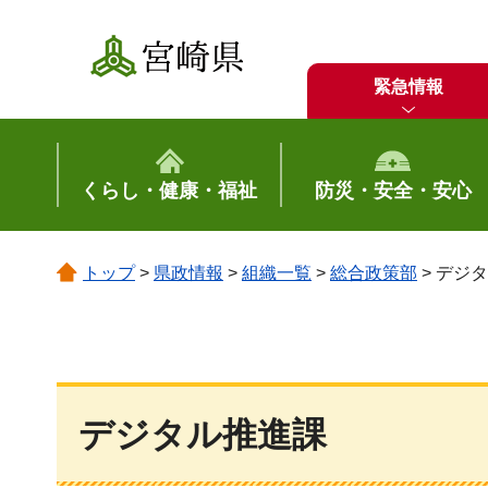
宮崎県
緊急情報
くらし・健康・福祉
防災・安全・安心
トップ
>
県政情報
>
組織一覧
>
総合政策部
> デジ
デジタル推進課