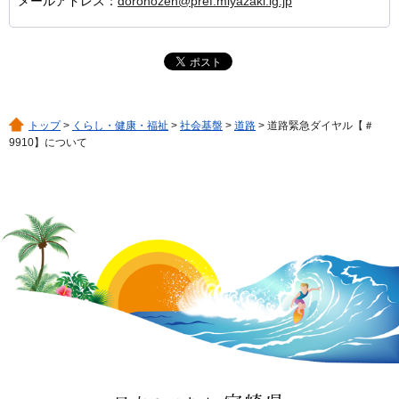
メールアドレス：
dorohozen@pref.miyazaki.lg.jp
トップ
>
くらし・健康・福祉
>
社会基盤
>
道路
> 道路緊急ダイヤル【＃
9910】について