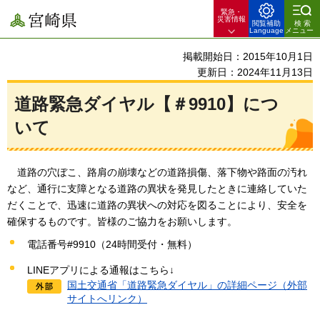
緊急・
宮崎県
災害情報
閲覧補助
検索
Language
メニュー
掲載開始日：2015年10月1日
更新日：2024年11月13日
道路緊急ダイヤル【＃9910】につ
いて
道路の穴ぼこ、
路肩の崩壊などの道路損傷、落下物や路面の汚れ
など、通行に支障となる道路の異状を発見したときに連絡していた
だくことで、迅速に道路の異状への対応を図ることにより、安全を
確保するものです。皆様のご協力をお願いします。
電話番号#9910（24時間受付・無料）
LINEアプリによる通報はこちら↓
国土交通省「道路緊急ダイヤル」の詳細ページ（外部
サイトへリンク）