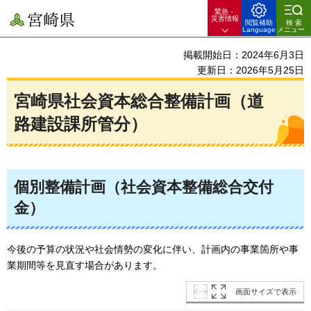
緊急・
宮崎県
災害情報
閲覧補助
検索
Language
メニュー
掲載開始日：2024年6月3日
更新日：2026年5月25日
宮崎県社会資本総合整備計画（道
路建設課所管分）
個別整備計画（社会資本整備総合交付
金）
今後の予算の状況や社会情勢の変化に伴い、計画内の事業箇所や事
業期間等を見直す場合があります。
画面サイズで表示