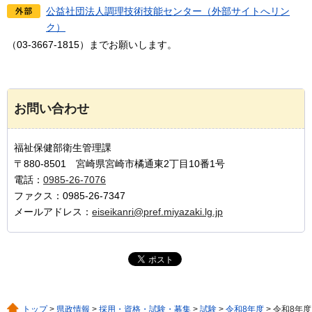
公益社団法人調理技術技能センター（外部サイトへリン
ク）
（03-3667-1815）までお
願いします。
お問い合わせ
福祉保健部衛生管理課
〒880-8501 宮崎県宮崎市橘通東2丁目10番1号
電話：
0985-26-7076
ファクス：0985-26-7347
メールアドレス：
eiseikanri@pref.miyazaki.lg.jp
トップ
>
県政情報
>
採用・資格・試験・募集
>
試験
>
令和8年度
> 令和8年度