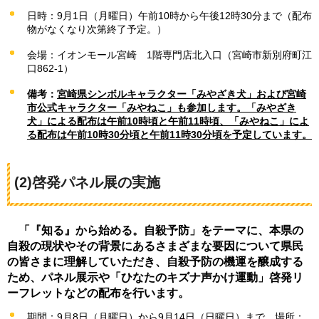
日時：9月1日（月曜日）午前10時から午後12時30分まで（配布
物がなくなり次第終了予定。）
会場：イオンモール宮崎
1階
専門店北入口（宮崎市新別府町江
口862-1）
備考：
宮崎県シンボルキャラクター「みやざき犬」および
宮崎
市公式キャラクター「みやねこ」
も参加します。「みやざき
犬」による配布は午前10時頃と午前11時頃、「みやねこ」によ
る配布は午前10時30
分頃と午前11時30分頃
を予定しています。
(2)啓発パネル展の実施
「
『知る』から始める。自殺予防」をテーマに、本県の
自殺の現状やその背景にあるさまざまな要因について県民
の皆さまに理解していただき、自殺予防の機運を醸成する
ため、パネル展示や「ひなたのキズナ声かけ運動」啓発リ
ーフレットなどの配布を行います。
期間：9月8日（月曜日）から9月14日（日曜日）まで
場
所：