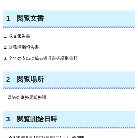
1
閲
覧文書
収支報告書
政務活動報告書
全ての支出に係る領収書等証拠書類
2
閲
覧場所
県議
会事務局総務課
3
閲
覧開始日時