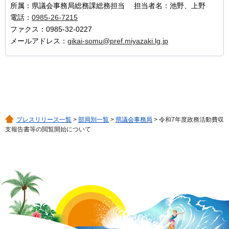
所属：県議会事務局総務課総務担当 担当者名：池野、上野
電話：
0985-26-7215
ファクス：0985-32-0227
メールアドレス：
gikai-somu@pref.miyazaki.lg.jp
プレスリリース一覧
>
部局別一覧
>
県議会事務局
> 令和7年度政務活動費収
支報告書等の閲覧開始について