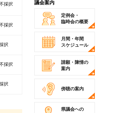
議会案内
不採択
定例会・
臨時会の概要
不採択
月間・年間
採択
スケジュール
請願・陳情の
不採択
案内
採択
傍聴の案内
県議会への