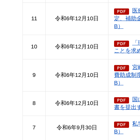
医
11
令和6年12月10日
定、補助金
B）
「
10
令和6年12月10日
ことを求め
宮
9
令和6年12月10日
費助成制度
B）
国
8
令和6年12月10日
書を提出す
私
7
令和6年9月30日
B）