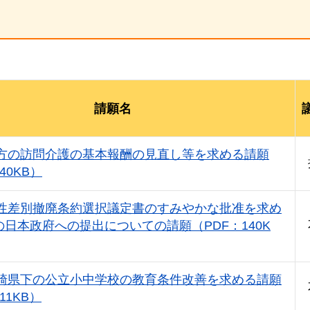
請願名
方の訪問介護の基本報酬の見直し等を求める請願
40KB）
性差別撤廃条約選択議定書のすみやかな批准を求め
日本政府への提出についての請願（PDF：140K
崎県下の公立小中学校の教育条件改善を求める請願
11KB）