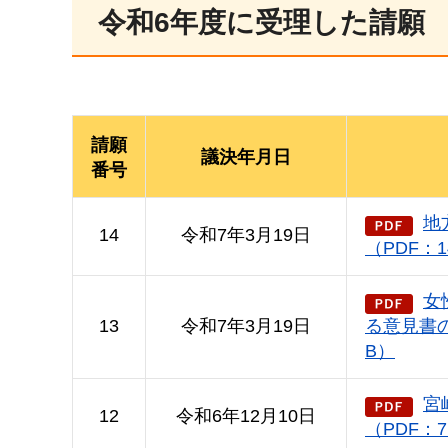
令和6年度に受理した請願
請願
議決年月日
番号
地
14
令和7年3月19日
（PDF：1
女
13
令和7年3月19日
る意見書の
B）
宮
12
令和6年12月10日
（PDF：7