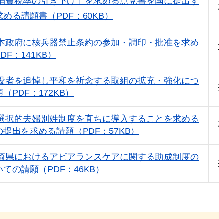
消費税率の引き下げ」を求める意見書を国に提出す
める請願書（PDF：60KB）
本政府に核兵器禁止条約の参加・調印・批准を求め
DF：141KB）
没者を追悼し平和を祈念する取組の拡充・強化につ
（PDF：172KB）
選択的夫婦別姓制度を直ちに導入することを求める
提出を求める請願（PDF：57KB）
崎県におけるアピアランスケアに関する助成制度の
ての請願（PDF：46KB）