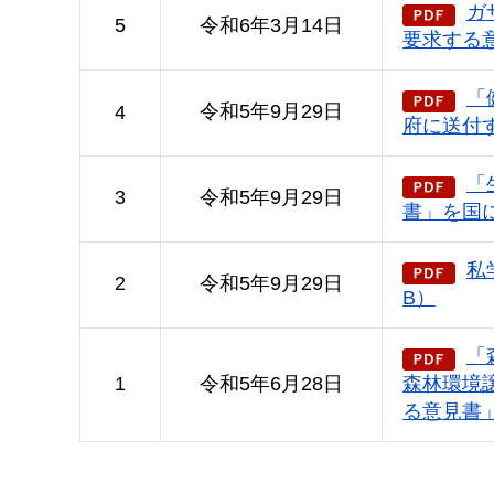
ガ
5
令和6年3月14日
要求する意
「
令和5年9月29日
4
府に送付す
「
3
令和5年9月29日
書」を国に
私
2
令和5年9月29日
B）
「
1
令和5年6月28日
森林環境
る意見書」