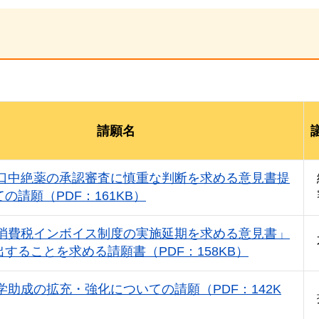
請願名
口中絶薬の承認審査に慎重な判断を求める意見書提
の請願（PDF：161KB）
消費税インボイス制度の実施延期を求める意見書」
することを求める請願書（PDF：158KB）
学助成の拡充・強化についての請願（PDF：142K