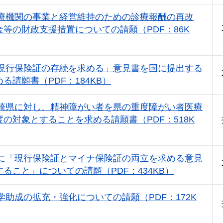
療機関の事業と経営維持のための診療報酬の再改
等の財政支援措置についての請願（PDF：86K
現行保険証の存続を求める」意見書を国に提出する
る請願書（PDF：184KB）
崎県に対し、精神障がい者を県の重度障がい者医療
の対象とすることを求める請願書（PDF：518K
に「現行保険証とマイナ保険証の両立を求める意見
ること」についての請願（PDF：434KB）
学助成の拡充・強化についての請願（PDF：172K