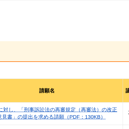
請願名
に対し、「刑事訴訟法の再審規定（再審法）の改正
見書」の提出を求める請願（PDF：130KB）