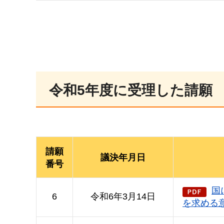
令和5年度に受理した請願
請願
議決年月日
番号
国
6
令和6年3月14日
を求める意