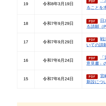
「
19
令和8年3月19日
ることを求
日
18
令和7年9月29日
る請願（P
戦
17
令和7年9月29日
いての請願
「
16
令和7年6月24日
意見書」の
宮
15
令和7年6月24日
新設につい