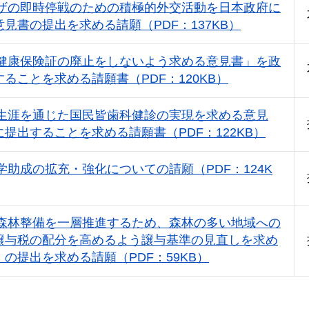
ザの即時停戦のための積極的外交活動を日本政府に
見書の提出を求める請願（PDF：137KB）
健康保険証の廃止をしないよう求める意見書」を政
ることを求める請願書（PDF：120KB）
生涯を通じた国民皆歯科健診の実現を求める意見
提出することを求める請願書（PDF：122KB）
学助成の拡充・強化についての請願（PDF：124K
森林整備を一層推進するため、森林の多い地域への
譲与税の配分を高めるよう譲与基準の見直しを求め
の提出を求める請願（PDF：59KB）