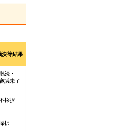
議決等結果
継続・
審議未了
不採択
採択