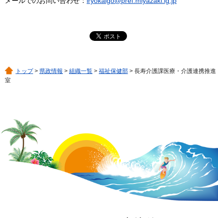
メールでのお問い合わせ：
iryokaigo@pref.miyazaki.lg.jp
トップ
>
県政情報
>
組織一覧
>
福祉保健部
> 長寿介護課医療・介護連携推進
室