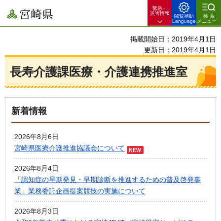
緊急・
宮崎県
災害情報
閲覧補助
検索
Language
メニュー
掲載開始日：2019年4月1日
更新日：2019年4月1日
長寿介護課医療・介護連携推進室
新着情報
2026年8月6日
宮崎県医療介護推進協議会について
2026年8月4日
「認知症の早期発見・早期診断を推進するための普及啓発事
業」業務委託企画提案競技の実施について
2026年8月3日