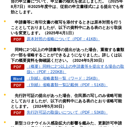
合の申立書について、申立書の様式を改正しました。（2025年
8月7日）※2025年度中は、従前の申立書様式による提出でも有
効とします。
申請書等に有印文書の複写を添付するときは原本対照を行う
こととしておりましたが、以下の資料中にある表のとおり取扱
いを変更します。（2025年4月1日）
原本対照の省略について（PDF：41KB）
同時に
2つ以上の申請書等の提出があった場合、重複する書類
の一部を省略することができるようになりました。詳しくは以
下の概要資料を御確認ください。（2024年5月30日）
（概要）同時に2つ以上の申請書等を提出する場合の取
扱い（PDF：220KB）
（別紙）省略書類一覧（ワード：25KB）
（別紙）省略書類一覧記載例（PDF：51KB）
先行許可証
の提出があった場合、住民票の写しのみ省略可能
としておりましたが、以下の資料中にある表のとおり省略可能
とします。（2024年5月30日）
先行許可証の取扱いについて（PDF：53KB）
新型
コロナウイルス感染拡大の影響を鑑みた、更新許可申請