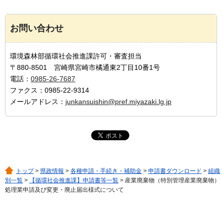
お問い合わせ
環境森林部循環社会推進課許可・審査担当
〒880-8501 宮崎県宮崎市橘通東2丁目10番1号
電話：
0985-26-7687
ファクス：0985-22-9314
メールアドレス：
junkansuishin@pref.miyazaki.lg.jp
トップ
>
県政情報
>
各種申請・手続き・補助金
>
申請書ダウンロード
>
組織
別一覧
>
【循環社会推進課】申請書等一覧
> 産業廃棄物（特別管理産業廃棄物）
処理業申請及び変更・廃止届出様式について