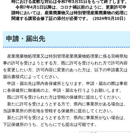
時における柔軟な対応は令和7年3月31日をもって終了します。
令和
7年4月1日以降は、コロナ禍以前のように、更新許可申
請時においては、産業廃棄物又は特別管理産業廃棄物の処理に
関連する講習会修了証の添付が必要です。（2024年5月10日）
申請・届出先
産
業廃棄物処理業又は特別管理産業廃棄物処理業に係る宮崎県知
事の許可を受けようとする方、既に許可を受けられた方で許可内容
を変更したい方、許可内容に変更のあった方は、以下の申請書又は
届出書様式によってください。
申請
・届出先は県内各保健所となります。申請・届出の際は事前
に各保健所に御連絡の上、申請・届出を行うようお願いします。
既に
許可を受けられた方は管轄の保健所に提出してください。
新たに
許可を受けようとする方で、県内に事業所がある場合は、
当該事業所の所在地を管轄する保健所に提出してください。
新たに
許可を受けようとする方で、県内に事業所がない場合は、
下記保健所のうち、どちらにでも提出は可能です。