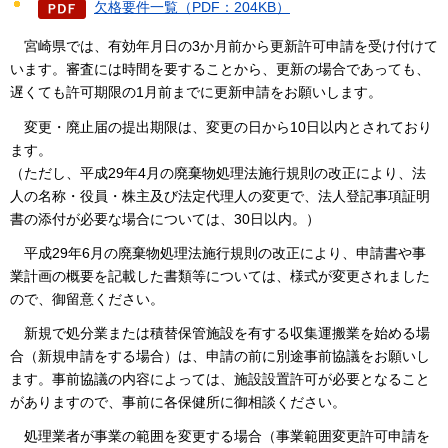
欠格要件一覧（PDF：204KB）
宮崎県では、有効年月日の3か月前から更新許可申請を受け付けて
います。審査には時間を要することから、更新の場合であっても、
遅くても許可期限の1月前までに更新申請をお願いします。
変
更・廃止届の提出期限は、変更の日から10日以内とされており
ます。
（ただし、平成29年4月の廃棄物処理法施行規則の改正により、法
人の名称・役員・株主及び法定代理人の変更で、法人登記事項証明
書の添付が必要な場合については、30日以内。）
平
成29年6月の廃棄物処理法施行規則の改正により、申請書や事
業計画の概要を記載した書類等については、様式が変更されました
ので、御留意ください。
新規で処分業または積替保管施設を有する収集運搬業を始める場
合（新規申請をする場合）は、申請の前に別途事前協議をお願いし
ます。事前協議の内容によっては、施設設置許可が必要となること
がありますので、事前に各保健所に御相談ください。
処理業者が事業の範囲を変更する場合（事業範囲変更許可申請を