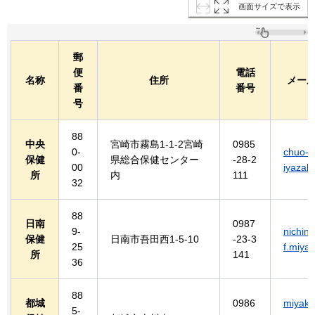
画面サイズで表示
郵
便
電話
名称
住所
メー
番
番号
号
88
中央
宮崎市霧島1-1-2宮崎
0985
0-
chuo-
保健
県総合保健センター
-28-2
00
iyazaki.
所
内
111
32
88
日南
0987
9-
nichin
保健
日南市吾田西1-5-10
-23-3
25
f.miyaz
所
141
36
88
都城
0986
miyak
5-