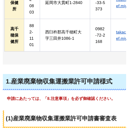
保健
延岡市大貫町1-2840
-33-5
08
ef.miya
所
373
03
88
高千
0982
2-
西臼杵郡高千穂町大
takach
穂保
-72-2
11
字三田井1086-1
ef.miya
健所
168
01
1.産業廃棄物収集運搬業許可申請様式
申請にあたっては、「8.注意事項」を必ず御確認ください。
(1)産業廃棄物収集運搬業許可申請書審査表