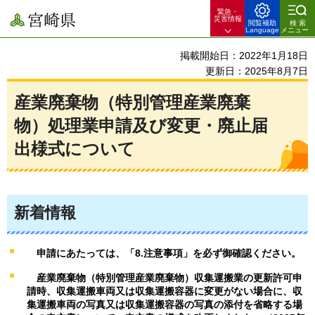
緊急・
宮崎県
災害情報
閲覧補助
検索
Language
メニュー
掲載開始日：2022年1月18日
更新日：2025年8月7日
産業廃棄物（特別管理産業廃棄
物）処理業申請及び変更・廃止届
出様式について
新着情報
申請にあたっては、「8.注意事項」を必ず御確認ください。
産業廃棄物（特別管理産業廃棄物）収集運搬業の更新許可申
請時、
収集運搬車両又は収集運搬容器に変更がない場合に、収
集運搬車両の写真又は収集運搬容器の写真の添付を省略する場