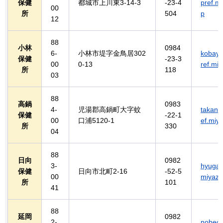
保健
都城市上川東3-14-3
-23-4
pref.mi
00
所
504
p
12
88
小林
0984
6-
小林市堤字金鳥居302
kobay
保健
-23-3
00
0-13
ref.miy
所
118
03
88
高鍋
0983
4-
児湯郡高鍋町大字蚊
takan
保健
-22-1
00
口浦5120-1
ef.miya
所
330
04
88
日向
0982
3-
hyuga-
保健
日向市北町2-16
-52-5
00
miyazak
所
101
41
88
延岡
0982
2-
nobeo