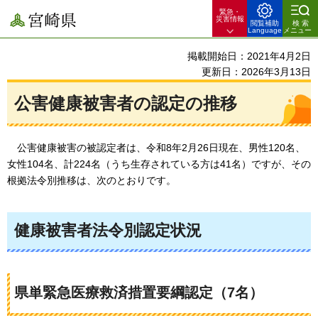
緊急・
宮崎県
災害情報
閲覧補助
検索
Language
メニュー
掲載開始日：2021年4月2日
更新日：2026年3月13日
公害健康被害者の認定の推移
公害
健康被害の被認定者は、令和8年2月26日現在、男性120名、
女性104名、計224名（うち生存されている方は41名）ですが、その
根拠法令別推移は、次のとおりです。
健康被害者法令別認定状況
県単緊急医療救済措置要綱認定（7名）