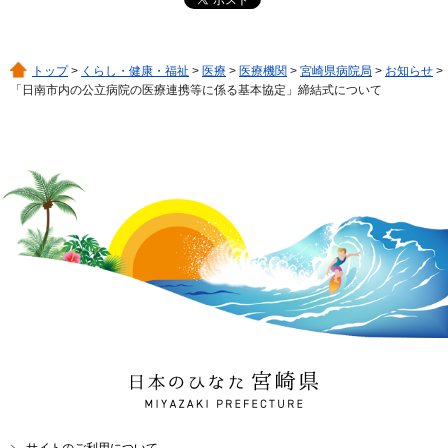
トップ
>
くらし・健康・福祉
>
医療
>
医療機関
>
宮崎県病院局
>
お知らせ
>
「日南市内の公立病院の医療連携等に係る基本協定」締結式について
日本のひなた 宮崎県
MIYAZAKI PREFECTURE