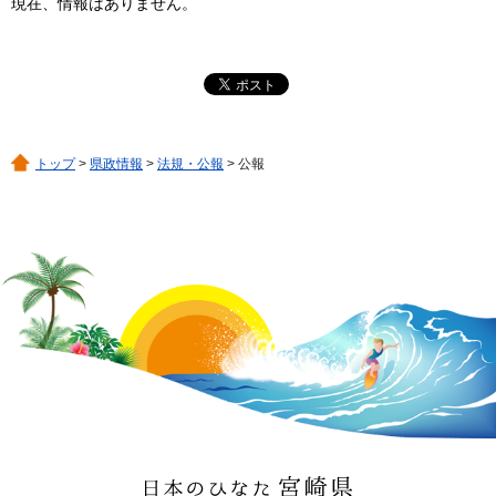
現在、情報はありません。
トップ
>
県政情報
>
法規・公報
> 公報
日本のひなた 宮崎県