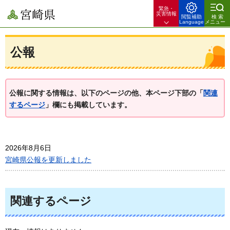
緊急・
宮崎県
災害情報
閲覧補助
検索
Language
メニュー
公報
公報に関する情報は、以下のページの他、本ページ下部の「
関連
するページ
」欄にも掲載しています。
2026年8月6日
宮崎県公報を更新しました
関連するページ