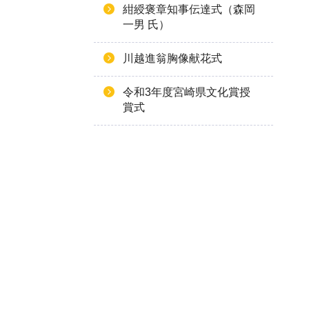
紺綬褒章知事伝達式（森岡
一男 氏）
川越進翁胸像献花式
令和3年度宮崎県文化賞授
賞式