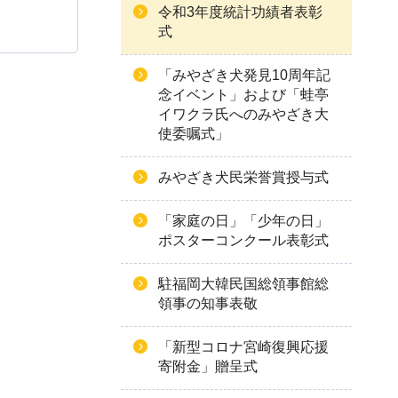
令和3年度統計功績者表彰
式
「みやざき犬発見10周年記
念イベント」および「蛙亭
イワクラ氏へのみやざき大
使委嘱式」
みやざき犬民栄誉賞授与式
「家庭の日」「少年の日」
ポスターコンクール表彰式
駐福岡大韓民国総領事館総
領事の知事表敬
「新型コロナ宮崎復興応援
寄附金」贈呈式