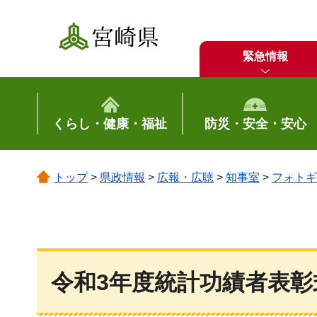
宮崎県
緊急情報
くらし・健康・福祉
防災・安全・安心
トップ
>
県政情報
>
広報・広聴
>
知事室
>
フォトギ
令和3年度統計功績者表彰