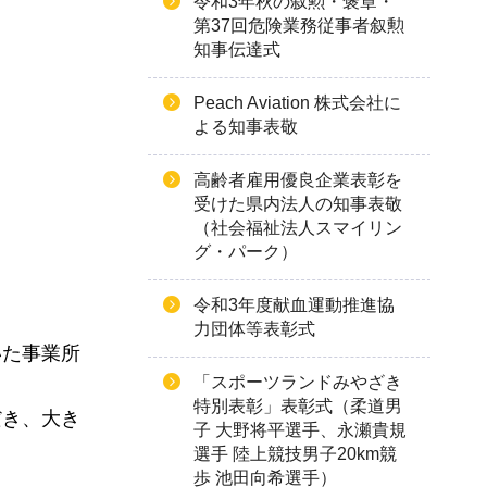
令和3年秋の叙勲・褒章・
第37回危険業務従事者叙勲
知事伝達式
Peach Aviation 株式会社に
よる知事表敬
高齢者雇用優良企業表彰を
受けた県内法人の知事表敬
（社会福祉法人スマイリン
グ・パーク）
令和3年度献血運動推進協
力団体等表彰式
いた事業所
「スポーツランドみやざき
特別表彰」表彰式（柔道男
だき、大き
子 大野将平選手、永瀬貴規
選手 陸上競技男子20km競
歩 池田向希選手）