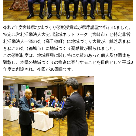
令和7年度宮崎県地域づくり顕彰授賞式が県庁講堂で行われました。
特定非営利活動法人大淀川流域ネットワーク（宮崎市）と特定非営
利活動法人一滴の会（高千穂町）に地域づくり大賞が、紙芝居まね
きねこの会（都城市）に地域づくり奨励賞が贈られました。
この顕彰制度は、地域振興に関し特に功績のあった個人及び団体を
顕彰し、本県の地域づくりの推進に寄与することを目的として平成8
年度に創設され、今回が30回目です。