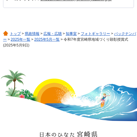
トップ
>
県政情報
>
広報・広聴
>
知事室
>
フォトギャラリー
>
バックナンバ
ー
>
2025年一覧
>
2025年5月一覧
> 令和7年度宮崎県地域づくり顕彰授賞式
(2025年5月9日)
日本のひなた 宮崎県