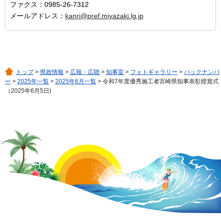
ファクス：0985-26-7312
メールアドレス：
kanri@pref.miyazaki.lg.jp
トップ
>
県政情報
>
広報・広聴
>
知事室
>
フォトギャラリー
>
バックナンバ
ー
>
2025年一覧
>
2025年6月一覧
> 令和7年度優秀施工者宮崎県知事表彰授賞式
（2025年6月5日)