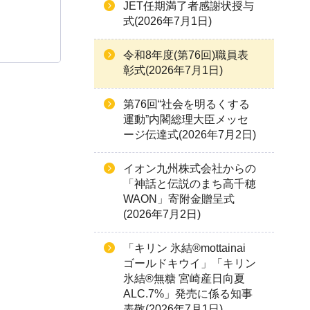
JET任期満了者感謝状授与
式(2026年7月1日)
令和8年度(第76回)職員表
彰式(2026年7月1日)
第76回“社会を明るくする
運動”内閣総理大臣メッセ
ージ伝達式(2026年7月2日)
イオン九州株式会社からの
「神話と伝説のまち高千穂
WAON」寄附金贈呈式
(2026年7月2日)
「キリン 氷結®mottainai
ゴールドキウイ」「キリン
氷結®無糖 宮崎産日向夏
ALC.7%」発売に係る知事
表敬(2026年7月1日)