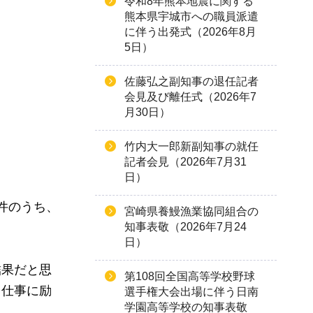
令和8年熊本地震に関する
熊本県宇城市への職員派遣
に伴う出発式（2026年8月
5日）
佐藤弘之副知事の退任記者
会見及び離任式（2026年7
月30日）
竹内大一郎新副知事の就任
記者会見（2026年7月31
日）
件のうち、
宮崎県養鰻漁業協同組合の
知事表敬（2026年7月24
日）
結果だと思
第108回全国高等学校野球
て仕事に励
選手権大会出場に伴う日南
学園高等学校の知事表敬