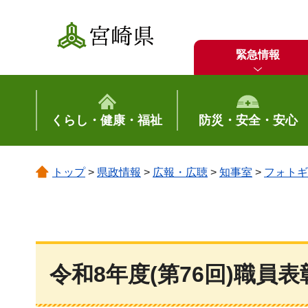
宮崎県
緊急情報
くらし・健康・福祉
防災・安全・安心
トップ
>
県政情報
>
広報・広聴
>
知事室
>
フォトギ
令和8年度(第76回)職員表彰