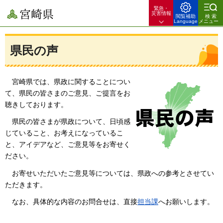
緊急・
宮崎県
災害情報
閲覧補助
検索
Language
メニュー
県民の声
宮
崎県では、県政に関することについ
て、県民の皆さまのご意見、ご提言をお
聴きしております。
県民
の皆さまが県政について、日頃感
じていること、お考えになっているこ
と、アイデアなど、ご意見等をお寄せく
ださい。
お
寄せいただいたご意見等については、県政への参考とさせてい
ただきます。
なお、具体的な内容のお問合せは、直接
担当課
へお願いします。