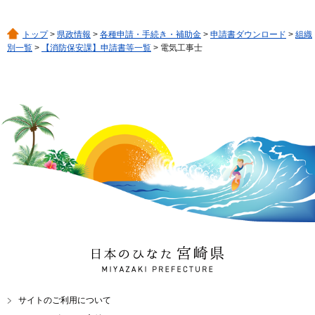
トップ
>
県政情報
>
各種申請・手続き・補助金
>
申請書ダウンロード
>
組織
別一覧
>
【消防保安課】申請書等一覧
> 電気工事士
日本のひなた 宮崎県
MIYAZAKI PREFECTURE
サイトのご利用について