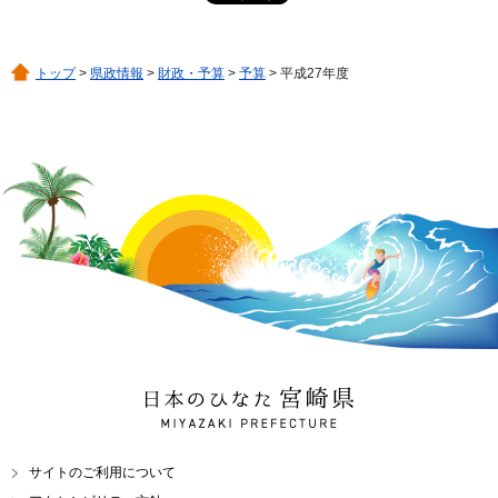
トップ
>
県政情報
>
財政・予算
>
予算
> 平成27年度
日本のひなた 宮崎県
MIYAZAKI PREFECTURE
サイトのご利用について