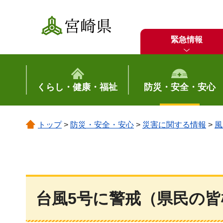
宮崎県
緊急情報
くらし・健康・福祉
防災・安全・安心
トップ
>
防災・安全・安心
>
災害に関する情報
>
風
台風5号に警戒（県民の皆