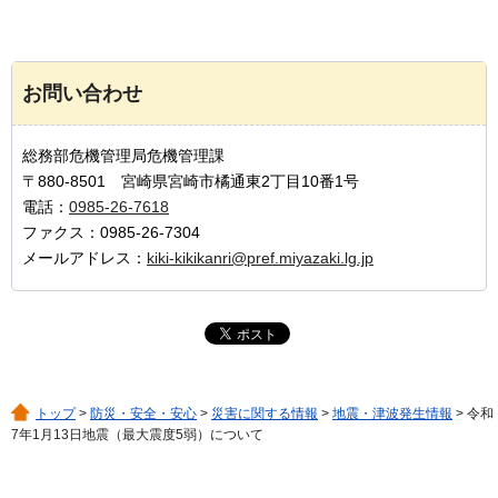
お問い合わせ
総務部危機管理局危機管理課
〒880-8501 宮崎県宮崎市橘通東2丁目10番1号
電話：
0985-26-7618
ファクス：0985-26-7304
メールアドレス：
kiki-kikikanri@pref.miyazaki.lg.jp
トップ
>
防災・安全・安心
>
災害に関する情報
>
地震・津波発生情報
> 令和
7年1月13日地震（最大震度5弱）について