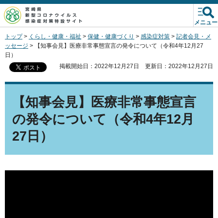
宮崎県新型コロナウイルス
感染症対策特設サイト
メニュー
トップ
>
くらし・健康・福祉
>
保健・健康づくり
>
感染症対策
>
記者会見・メ
ッセージ
> 【知事会見】医療非常事態宣言の発令について（令和4年12月27
日）
掲載開始日：2022年12月27日
更新日：2022年12月27日
【知事会見】医療非常事態宣言
の発令について（令和4年12月
27日）