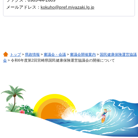
メールアドレス：
kokuho@pref.miyazaki.lg.jp
トップ
>
県政情報
>
審議会・会議
>
審議会開催案内
>
国民健康保険運営協議
会
> 令和6年度第2回宮崎県国民健康保険運営協議会の開催について