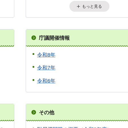
もっと見る
庁議開催情報
令和8年
令和7年
令和6年
その他