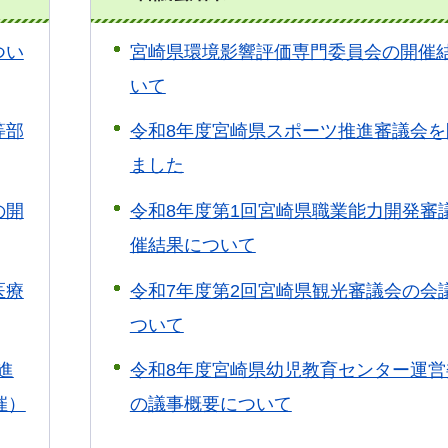
つい
宮崎県環境影響評価専門委員会の開催
いて
等部
令和8年度宮崎県スポーツ推進審議会を
ました
の開
令和8年度第1回宮崎県職業能力開発審
催結果について
医療
令和7年度第2回宮崎県観光審議会の会
ついて
進
令和8年度宮崎県幼児教育センター運営
催）
の議事概要について