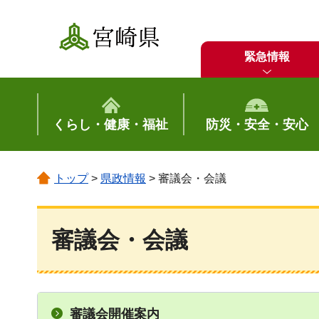
宮崎県
緊急情報
くらし・健康・福祉
防災・安全・安心
トップ
>
県政情報
> 審議会・会議
審議会・会議
審議会開催案内