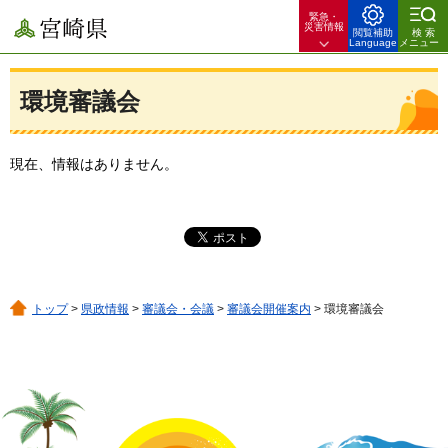
緊急・
宮崎県
災害情報
閲覧補助
検索
Language
メニュー
環境審議会
現在、情報はありません。
トップ
>
県政情報
>
審議会・会議
>
審議会開催案内
> 環境審議会