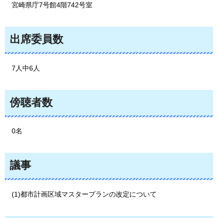
宮崎県庁
7号館4階742号室
出席委員数
7
人中6人
傍聴者数
0
名
議事
(
1)都市計画区域マスタープランの改定について