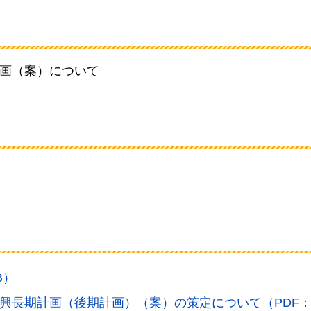
画（案）について
B）
興長期計画（後期計画）（案）の策定について（PDF：1