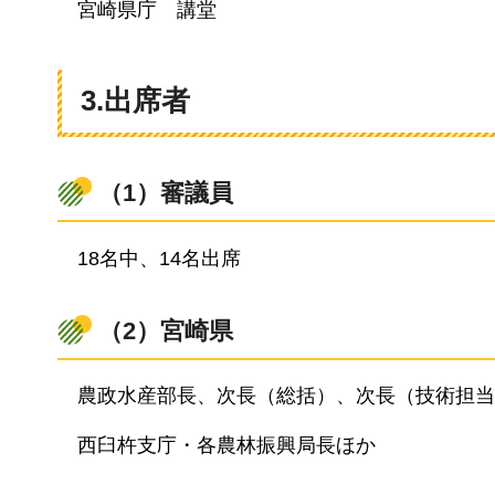
宮崎
県庁
講堂
3.出席者
（1）審議員
18名中
、14名出席
（2）宮崎県
農政水産部長、次長
（総括）、次長（技術担当
西臼杵支庁・各農林振興局長ほか