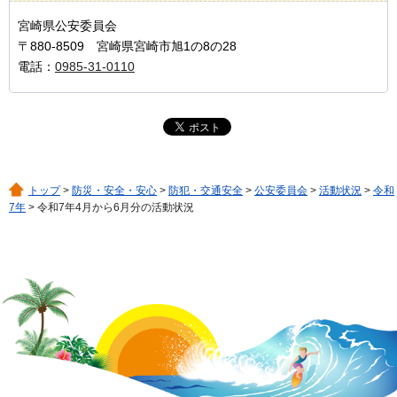
宮崎県公安委員会
〒880-8509 宮崎県宮崎市旭1の8の28
電話：
0985-31-0110
トップ
>
防災・安全・安心
>
防犯・交通安全
>
公安委員会
>
活動状況
>
令和
7年
> 令和7年4月から6月分の活動状況