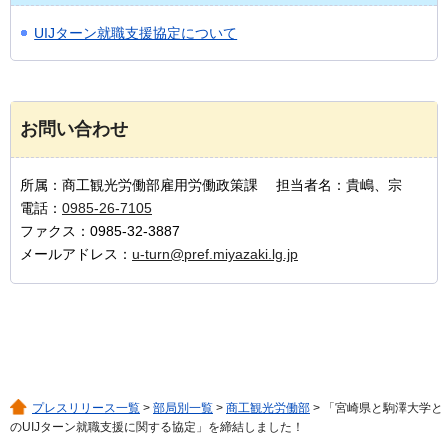
UIJターン就職支援協定について
お問い合わせ
所属：商工観光労働部雇用労働政策課 担当者名：貴嶋、宗
電話：
0985-26-7105
ファクス：0985-32-3887
メールアドレス：
u-turn@pref.miyazaki.lg.jp
プレスリリース一覧
>
部局別一覧
>
商工観光労働部
> 「宮崎県と駒澤大学と
のUIJターン就職支援に関する協定」を締結しました！