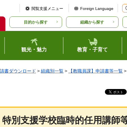
閲覧支援メニュー
Foreign Language
目的から探す
組織から探す
観光・魅力
教育・子育て
請書ダウンロード
>
組織別一覧
>
【教職員課】申請書等一覧
・特別支援学校臨時的任用講師