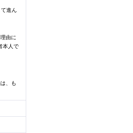
して進ん
の理由に
者本人で
合は、も