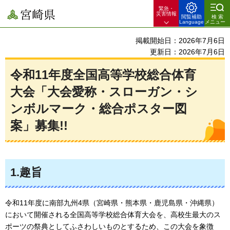
緊急・
宮崎県
災害情報
閲覧補助
検索
Language
メニュー
掲載開始日：2026年7月6日
更新日：2026年7月6日
令和11年度全国高等学校総合体育
大会「大会愛称・スローガン・シ
ンボルマーク・総合ポスター図
案」募集!!
1.趣旨
令和11年度に南部九州4県（宮崎県・熊本県・鹿児島県・沖縄県）
において開催される全国高等学校総合体育大会を、高校生最大のス
ポーツの祭典としてふさわしいものとするため、この大会を象徴