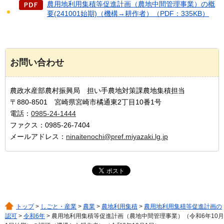
農用地利用集積等促進計画（農地中間管理事業）の概
要(241001始期)（機構→耕作者）（PDF：335KB）
お問い合わせ
農政水産部農村振興局 担い手農地対策課農地集積担当
〒880-8501 宮崎県宮崎市橘通東2丁目10番1号
電話：
0985-24-1444
ファクス：0985-26-7404
メールアドレス：
ninaitenochi@pref.miyazaki.lg.jp
トップ
>
しごと・産業
>
農業
>
農地利用集積
>
農用地利用集積等促進計画の
認可
>
令和6年
> 農用地利用集積等促進計画（農地中間管理事業）（令和6年10月